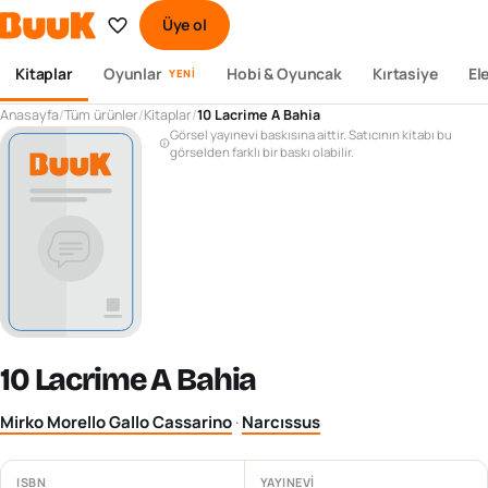
Üye ol
Kitaplar
Oyunlar
Hobi & Oyuncak
Kırtasiye
El
YENI
Anasayfa
/
Tüm ürünler
/
Kitaplar
/
10 Lacrime A Bahia
Görsel yayınevi baskısına aittir. Satıcının kitabı bu
görselden farklı bir baskı olabilir.
10 Lacrime A Bahia
Mirko Morello Gallo Cassarino
·
Narcıssus
ISBN
YAYINEVI