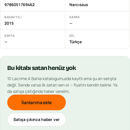
9786051769462
Narcıssus
BASIM YILI
KAPAK
2015
—
SAYFA
DIL
—
Türkçe
Bu
kitabı
satan henüz yok
10 Lacrime A Bahia
katalogumuzda kayıtlı ama şu an satışta
değil. Sende varsa ilk satan sen ol — fiyatını kendin belirle. Ya
da satışa çıktığında haber verelim.
İlanlarıma ekle
Satışa çıkınca haber ver