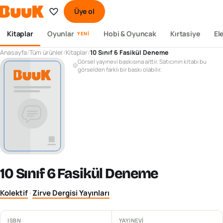
Üye ol
Kitaplar
Oyunlar
Hobi & Oyuncak
Kırtasiye
El
YENI
Anasayfa
/
Tüm ürünler
/
Kitaplar
/
10 Sınıf 6 Fasikül Deneme
Görsel yayınevi baskısına aittir. Satıcının kitabı bu
görselden farklı bir baskı olabilir.
10 Sınıf 6 Fasikül Deneme
Kolektif
·
Zirve Dergisi Yayınları
ISBN
YAYINEVI