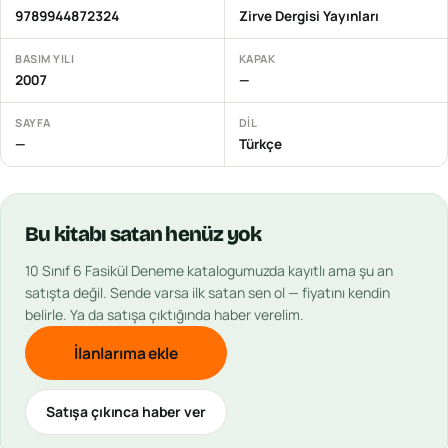
9789944872324
Zirve Dergisi Yayınları
BASIM YILI
KAPAK
2007
—
SAYFA
DIL
—
Türkçe
Bu
kitabı
satan henüz yok
10 Sınıf 6 Fasikül Deneme
katalogumuzda kayıtlı ama şu an
satışta değil. Sende varsa ilk satan sen ol — fiyatını kendin
belirle. Ya da satışa çıktığında haber verelim.
İlanlarıma ekle
Satışa çıkınca haber ver