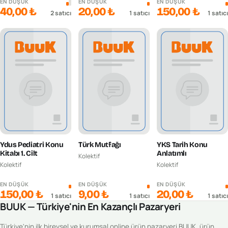
EN DÜŞÜK
EN DÜŞÜK
EN DÜŞÜK
40,00 ₺
20,00 ₺
150,00 ₺
2
satıcı
1
satıcı
1
satıcı
Ydus Pediatri Konu
Türk Mutfağı
YKS Tarih Konu
Kitabı 1. Cilt
Anlatımlı
Kolektif
Kolektif
Kolektif
EN DÜŞÜK
EN DÜŞÜK
EN DÜŞÜK
150,00 ₺
9,00 ₺
20,00 ₺
1
satıcı
1
satıcı
1
satıcı
BUUK — Türkiye'nin En Kazançlı Pazaryeri
Türkiye'nin ilk bireysel ve kurumsal online ürün pazaryeri BUUK, ürün