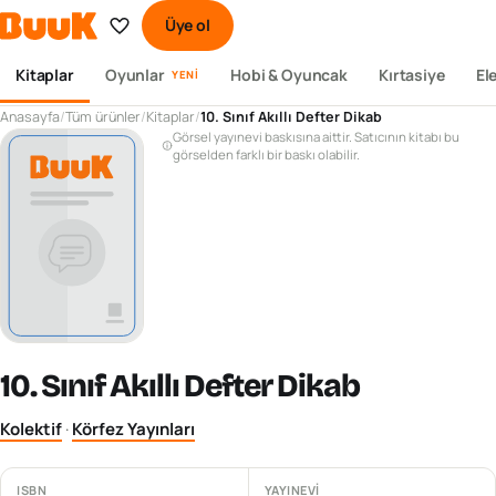
Üye ol
Kitaplar
Oyunlar
Hobi & Oyuncak
Kırtasiye
El
YENI
Anasayfa
/
Tüm ürünler
/
Kitaplar
/
10. Sınıf Akıllı Defter Dikab
Görsel yayınevi baskısına aittir. Satıcının kitabı bu
görselden farklı bir baskı olabilir.
10. Sınıf Akıllı Defter Dikab
Kolektif
·
Körfez Yayınları
ISBN
YAYINEVI