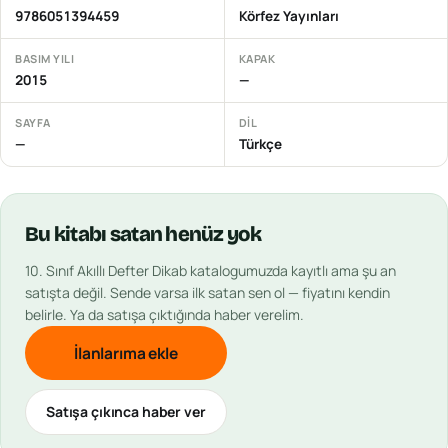
9786051394459
Körfez Yayınları
BASIM YILI
KAPAK
2015
—
SAYFA
DIL
—
Türkçe
Bu
kitabı
satan henüz yok
10. Sınıf Akıllı Defter Dikab
katalogumuzda kayıtlı ama şu an
satışta değil. Sende varsa ilk satan sen ol — fiyatını kendin
belirle. Ya da satışa çıktığında haber verelim.
İlanlarıma ekle
Satışa çıkınca haber ver