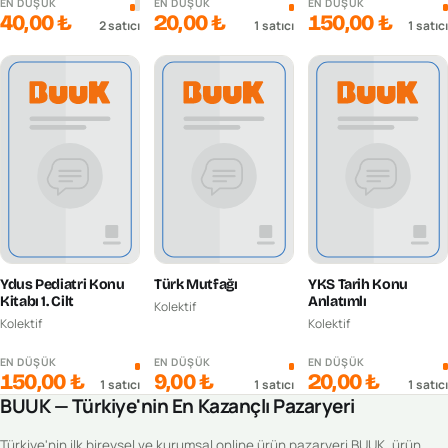
EN DÜŞÜK
EN DÜŞÜK
EN DÜŞÜK
40,00 ₺
20,00 ₺
150,00 ₺
2
satıcı
1
satıcı
1
satıcı
Ydus Pediatri Konu
Türk Mutfağı
YKS Tarih Konu
Kitabı 1. Cilt
Anlatımlı
Kolektif
Kolektif
Kolektif
EN DÜŞÜK
EN DÜŞÜK
EN DÜŞÜK
150,00 ₺
9,00 ₺
20,00 ₺
1
satıcı
1
satıcı
1
satıcı
BUUK — Türkiye'nin En Kazançlı Pazaryeri
Türkiye'nin ilk bireysel ve kurumsal online ürün pazaryeri BUUK, ürün