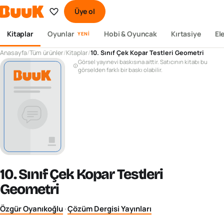
Üye ol
Kitaplar
Oyunlar
Hobi & Oyuncak
Kırtasiye
El
YENI
Anasayfa
/
Tüm ürünler
/
Kitaplar
/
10. Sınıf Çek Kopar Testleri Geometri
Görsel yayınevi baskısına aittir. Satıcının kitabı bu
görselden farklı bir baskı olabilir.
10. Sınıf Çek Kopar Testleri
Geometri
Özgür Oyanıkoğlu
·
Çözüm Dergisi Yayınları