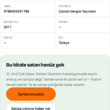
ISBN
YAYINEVI
9786055591786
Çözüm Dergisi Yayınları
BASIM YILI
KAPAK
2011
—
SAYFA
DIL
—
Türkçe
Bu
kitabı
satan henüz yok
10. Sınıf Çek Kopar Testleri Geometri
katalogumuzda kayıtlı
ama şu an satışta değil. Sende varsa ilk satan sen ol — fiyatını
kendin belirle. Ya da satışa çıktığında haber verelim.
İlanlarıma ekle
Satışa çıkınca haber ver