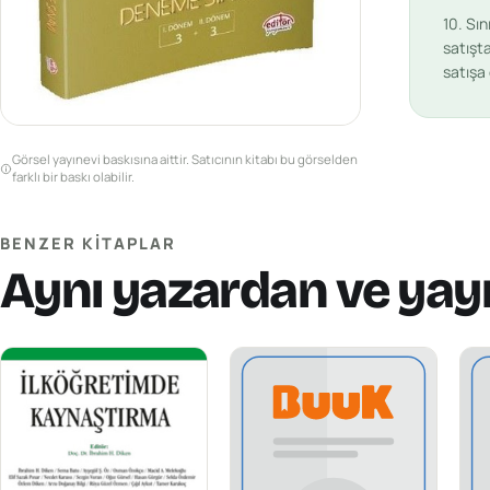
10. Sı
satışta
satışa
Görsel yayınevi baskısına aittir. Satıcının kitabı bu görselden
farklı bir baskı olabilir.
BENZER KITAPLAR
Aynı yazardan ve yay