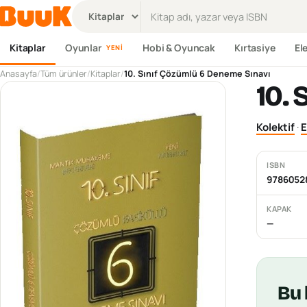
Ürün ara
Kitaplar
Oyunlar
Hobi & Oyuncak
Kırtasiye
El
YENI
Anasayfa
/
Tüm ürünler
/
Kitaplar
/
10. Sınıf Çözümlü 6 Deneme Sınavı
10.
Kolektif
·
E
ISBN
9786052
KAPAK
—
Bu