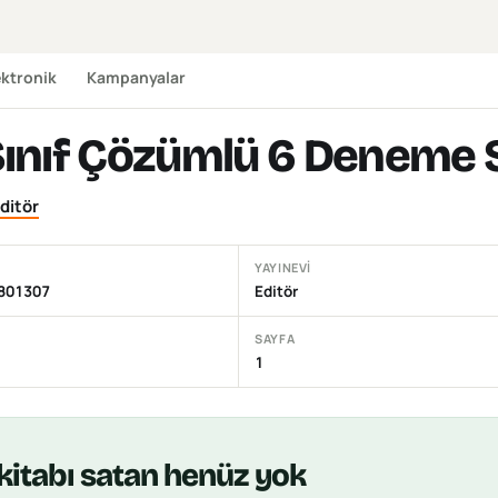
ektronik
Kampanyalar
 Sınıf Çözümlü 6 Deneme 
ditör
YAYINEVI
801307
Editör
SAYFA
1
kitabı
satan henüz yok