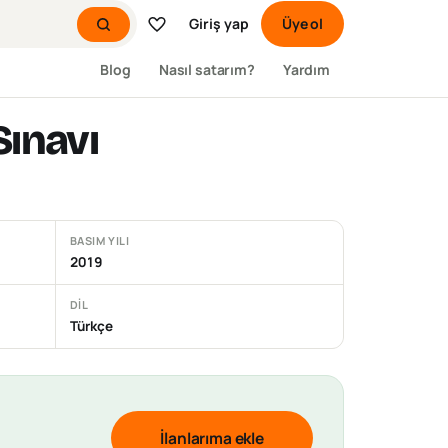
Giriş yap
Üye ol
Blog
Nasıl satarım?
Yardım
Sınavı
BASIM YILI
2019
DIL
Türkçe
İlanlarıma ekle