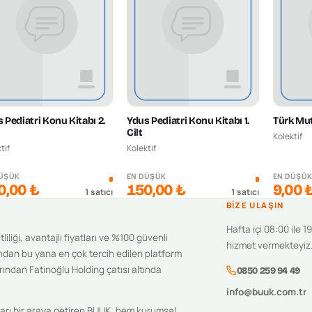
 Pediatri Konu Kitabı 2.
Ydus Pediatri Konu Kitabı 1.
Türk Mut
Cilt
Kolektif
tif
Kolektif
DÜŞÜK
EN DÜŞÜK
EN DÜŞÜ
0,00 ₺
150,00 ₺
9,00 
1
satıcı
1
satıcı
BIZE ULAŞIN
Hafta içi 08:00 ile 1
iliği, avantajlı fiyatları ve %100 güvenli
hizmet vermekteyiz
ndan bu yana en çok tercih edilen platform
ından Fatinoğlu Holding çatısı altında
0850 259 94 49
info@buuk.com.tr
ıcıları bir araya getiren BUUK, hem kurumsal