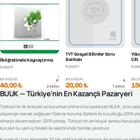
TYT Sosyal Bilimler Soru
Ydus
Bankası
Cilt
İlköğretimde Kaynaştırma
Kolektif
Kolek
Kolektif
EN DÜŞÜK
EN DÜŞÜK
EN 
40,00 ₺
20,00 ₺
15
2
satıcı
1
satıcı
BUUK — Türkiye'nin En Kazançlı Pazaryeri
Türkiye'nin ilk bireysel ve kurumsal online ürün pazaryeri BUUK, ürün çeşitl
alışverişe olanak sağlayan Ödeme Koruma Sistemi ile kurulduğu 2019 yılı
olmaya devam ediyor. 2019 yılında, Türkiye'nin en büyük sanayi kuruluşlar
kurulan bu yeni iş modeli ile sektöründe farklılık yaratıyor.
Kurulduğu kısa dönemde 20 bin aktif kayıtlı kullanıcısı ile alıcıları ve sat