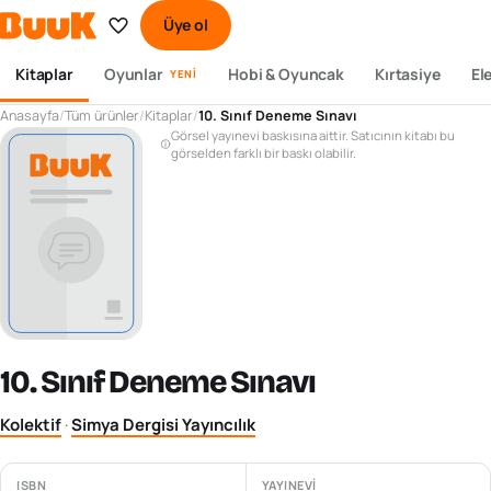
Üye ol
Kitaplar
Oyunlar
Hobi & Oyuncak
Kırtasiye
El
YENI
Anasayfa
/
Tüm ürünler
/
Kitaplar
/
10. Sınıf Deneme Sınavı
Görsel yayınevi baskısına aittir. Satıcının kitabı bu
görselden farklı bir baskı olabilir.
10. Sınıf Deneme Sınavı
Kolektif
·
Simya Dergisi Yayıncılık
ISBN
YAYINEVI