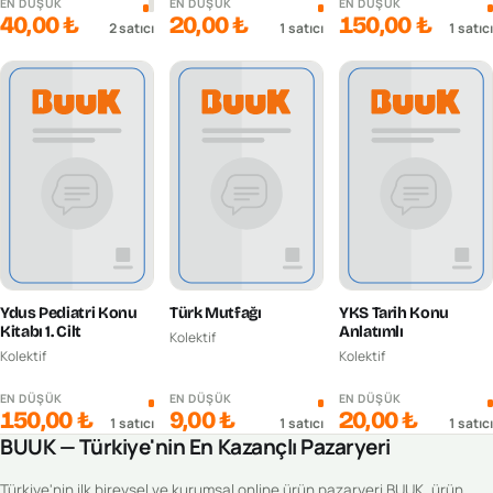
EN DÜŞÜK
EN DÜŞÜK
EN DÜŞÜK
40,00 ₺
20,00 ₺
150,00 ₺
2
satıcı
1
satıcı
1
satıcı
Ydus Pediatri Konu
Türk Mutfağı
YKS Tarih Konu
Kitabı 1. Cilt
Anlatımlı
Kolektif
Kolektif
Kolektif
EN DÜŞÜK
EN DÜŞÜK
EN DÜŞÜK
150,00 ₺
9,00 ₺
20,00 ₺
1
satıcı
1
satıcı
1
satıcı
BUUK — Türkiye'nin En Kazançlı Pazaryeri
Türkiye'nin ilk bireysel ve kurumsal online ürün pazaryeri BUUK, ürün