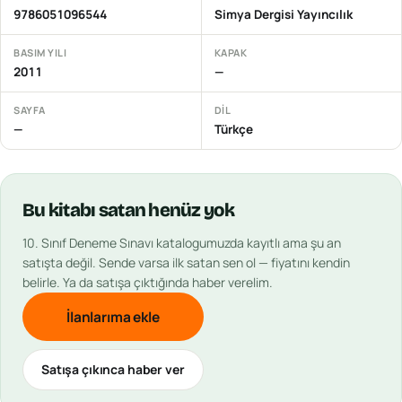
9786051096544
Simya Dergisi Yayıncılık
BASIM YILI
KAPAK
2011
—
SAYFA
DIL
—
Türkçe
Bu
kitabı
satan henüz yok
10. Sınıf Deneme Sınavı
katalogumuzda kayıtlı ama şu an
satışta değil. Sende varsa ilk satan sen ol — fiyatını kendin
belirle. Ya da satışa çıktığında haber verelim.
İlanlarıma ekle
Satışa çıkınca haber ver