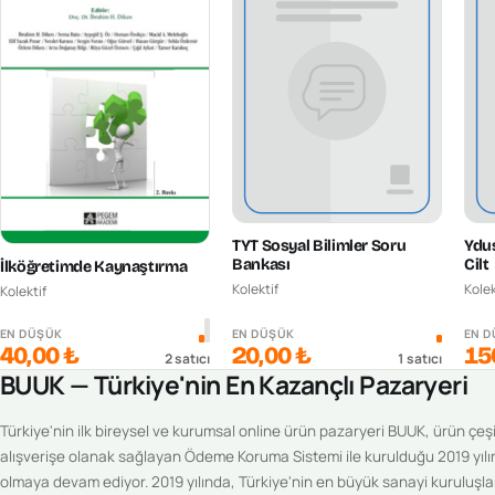
TYT Sosyal Bilimler Soru
Ydus
Bankası
Cilt
İlköğretimde Kaynaştırma
Kolektif
Kolek
Kolektif
EN DÜŞÜK
EN DÜŞÜK
EN 
40,00 ₺
20,00 ₺
15
2
satıcı
1
satıcı
BUUK — Türkiye'nin En Kazançlı Pazaryeri
Türkiye'nin ilk bireysel ve kurumsal online ürün pazaryeri BUUK, ürün çeşitl
alışverişe olanak sağlayan Ödeme Koruma Sistemi ile kurulduğu 2019 yılı
olmaya devam ediyor. 2019 yılında, Türkiye'nin en büyük sanayi kuruluşlar