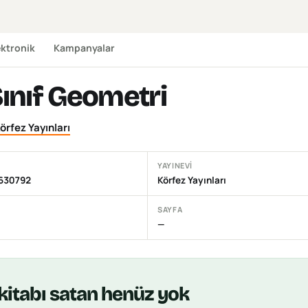
ektronik
Kampanyalar
Sınıf Geometri
örfez Yayınları
YAYINEVI
630792
Körfez Yayınları
SAYFA
—
kitabı
satan henüz yok