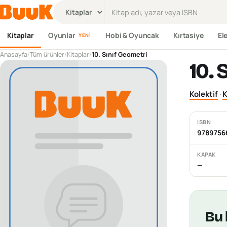
Ürün ara
Kitaplar
Oyunlar
Hobi & Oyuncak
Kırtasiye
El
YENI
Anasayfa
/
Tüm ürünler
/
Kitaplar
/
10. Sınıf Geometri
10. 
Kolektif
·
K
ISBN
9789756
KAPAK
—
Bu