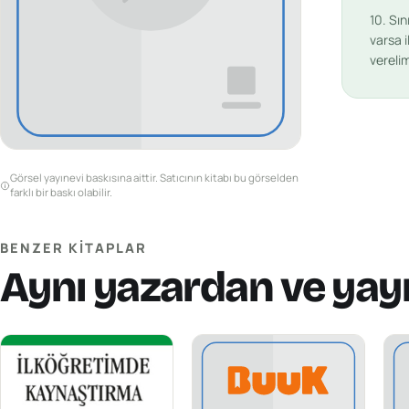
10. Sı
varsa i
vereli
Görsel yayınevi baskısına aittir. Satıcının kitabı bu görselden
farklı bir baskı olabilir.
BENZER KITAPLAR
Aynı yazardan ve yay