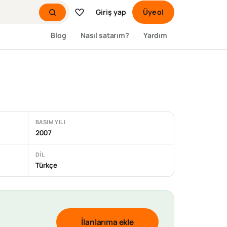
Giriş yap
Üye ol
Blog
Nasıl satarım?
Yardım
BASIM YILI
2007
DIL
Türkçe
İlanlarıma ekle