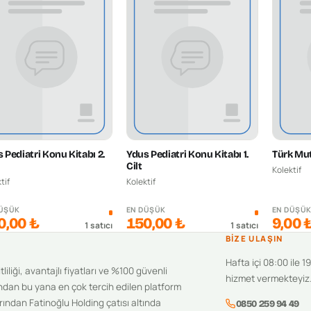
 Pediatri Konu Kitabı 2.
Ydus Pediatri Konu Kitabı 1.
Türk Mut
Cilt
Kolektif
tif
Kolektif
DÜŞÜK
EN DÜŞÜK
EN DÜŞÜ
0,00 ₺
150,00 ₺
9,00 
1
satıcı
1
satıcı
BIZE ULAŞIN
Hafta içi 08:00 ile 1
iliği, avantajlı fiyatları ve %100 güvenli
hizmet vermekteyiz
ndan bu yana en çok tercih edilen platform
ından Fatinoğlu Holding çatısı altında
0850 259 94 49