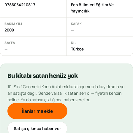
9786054210817
Fen Bilimleri Eğitim Ve
Yayıncılık
BASIM YILI
KAPAK
2009
—
SAYFA
DIL
—
Türkçe
Bu
kitabı
satan henüz yok
10. Sınıf Geometri Konu Anlatımlı
katalogumuzda kayıtlı ama şu
an satışta değil. Sende varsa ilk satan sen ol — fiyatını kendin
belirle. Ya da satışa çıktığında haber verelim.
İlanlarıma ekle
Satışa çıkınca haber ver