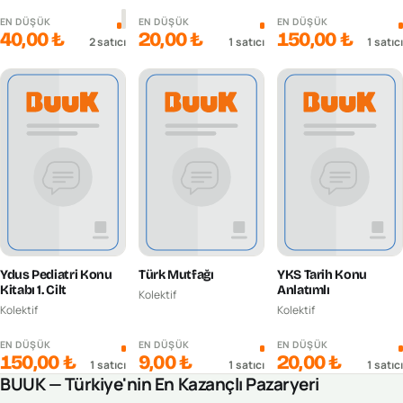
EN DÜŞÜK
EN DÜŞÜK
EN DÜŞÜK
40,00 ₺
20,00 ₺
150,00 ₺
2
satıcı
1
satıcı
1
satıcı
Ydus Pediatri Konu
Türk Mutfağı
YKS Tarih Konu
Kitabı 1. Cilt
Anlatımlı
Kolektif
Kolektif
Kolektif
EN DÜŞÜK
EN DÜŞÜK
EN DÜŞÜK
150,00 ₺
9,00 ₺
20,00 ₺
1
satıcı
1
satıcı
1
satıcı
BUUK — Türkiye'nin En Kazançlı Pazaryeri