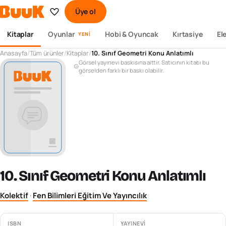
Üye ol
Kitaplar
Oyunlar
Hobi & Oyuncak
Kırtasiye
El
YENI
Anasayfa
/
Tüm ürünler
/
Kitaplar
/
10. Sınıf Geometri Konu Anlatımlı
Görsel yayınevi baskısına aittir. Satıcının kitabı bu
görselden farklı bir baskı olabilir.
10. Sınıf Geometri Konu Anlatımlı
Kolektif
·
Fen Bilimleri Eğitim Ve Yayıncılık
ISBN
YAYINEVI