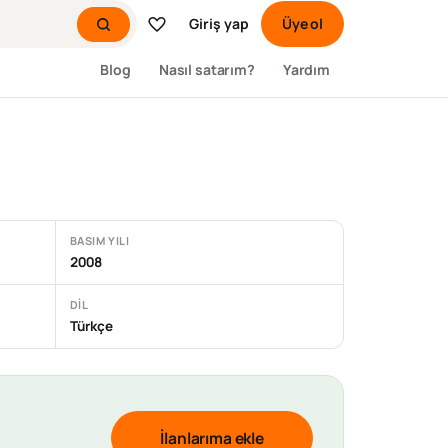
Giriş yap
Üye ol
Blog
Nasıl satarım?
Yardım
BASIM YILI
2008
DIL
Türkçe
İlanlarıma ekle