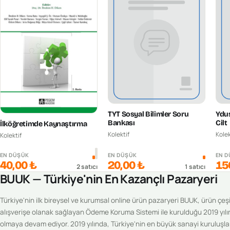
TYT Sosyal Bilimler Soru
Ydus
Bankası
Cilt
İlköğretimde Kaynaştırma
Kolektif
Kolek
Kolektif
EN DÜŞÜK
EN DÜŞÜK
EN 
40,00 ₺
20,00 ₺
15
2
satıcı
1
satıcı
BUUK — Türkiye'nin En Kazançlı Pazaryeri
Türkiye'nin ilk bireysel ve kurumsal online ürün pazaryeri BUUK, ürün çeşitl
alışverişe olanak sağlayan Ödeme Koruma Sistemi ile kurulduğu 2019 yılı
olmaya devam ediyor. 2019 yılında, Türkiye'nin en büyük sanayi kuruluşlar