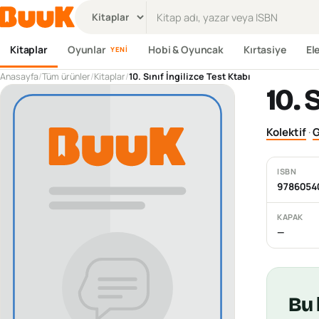
Ürün ara
Kitaplar
Oyunlar
Hobi & Oyuncak
Kırtasiye
El
YENI
Anasayfa
/
Tüm ürünler
/
Kitaplar
/
10. Sınıf İngilizce Test Ktabı
10. 
Kolektif
·
G
ISBN
9786054
KAPAK
—
Bu