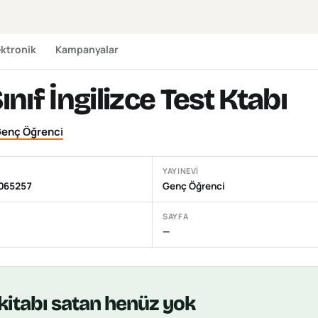
ektronik
Kampanyalar
Sınıf İngilizce Test Ktabı
enç Öğrenci
YAYINEVI
065257
Genç Öğrenci
SAYFA
—
kitabı
satan henüz yok