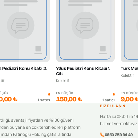
 Pediatri Konu Kitabı 2.
Ydus Pediatri Konu Kitabı 1.
Türk Mut
Cilt
Kolektif
tif
Kolektif
DÜŞÜK
EN DÜŞÜK
EN DÜŞÜ
0,00 ₺
150,00 ₺
9,00 
1
satıcı
1
satıcı
BIZE ULAŞIN
Hafta içi 08:00 ile 1
iliği, avantajlı fiyatları ve %100 güvenli
hizmet vermekteyiz
ndan bu yana en çok tercih edilen platform
ından Fatinoğlu Holding çatısı altında
0850 259 94 49