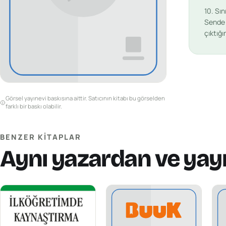
10. Sın
Sende v
çıktığ
Görsel yayınevi baskısına aittir. Satıcının kitabı bu görselden
farklı bir baskı olabilir.
BENZER KITAPLAR
Aynı yazardan ve yay