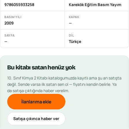
9786055933258
Karekök Eğitim Basım Yayım
BASIM YILI
KAPAK
2009
—
SAYFA
DIL
—
Türkçe
Bu
kitabı
satan henüz yok
10. Sınıf Kimya 2 Kitabı
katalogumuzda kayıtlı ama şu an satışta
değil. Sende varsa ilk satan sen ol — fiyatını kendin belirle. Ya
da satışa çıktığında haber verelim.
İlanlarıma ekle
Satışa çıkınca haber ver