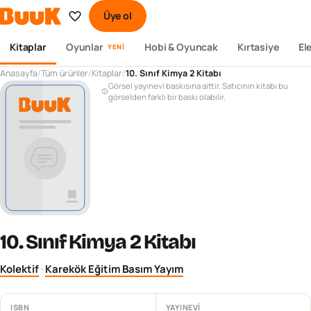
Üye ol
Kitaplar
Oyunlar
Hobi & Oyuncak
Kırtasiye
El
YENI
Anasayfa
/
Tüm ürünler
/
Kitaplar
/
10. Sınıf Kimya 2 Kitabı
Görsel yayınevi baskısına aittir. Satıcının kitabı bu
görselden farklı bir baskı olabilir.
10. Sınıf Kimya 2 Kitabı
Kolektif
·
Karekök Eğitim Basım Yayım
ISBN
YAYINEVI