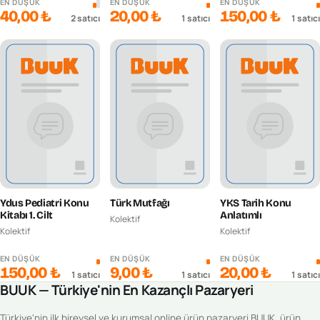
EN DÜŞÜK
EN DÜŞÜK
EN DÜŞÜK
40,00 ₺
20,00 ₺
150,00 ₺
2
satıcı
1
satıcı
1
satıcı
Ydus Pediatri Konu
Türk Mutfağı
YKS Tarih Konu
Kitabı 1. Cilt
Anlatımlı
Kolektif
Kolektif
Kolektif
EN DÜŞÜK
EN DÜŞÜK
EN DÜŞÜK
150,00 ₺
9,00 ₺
20,00 ₺
1
satıcı
1
satıcı
1
satıcı
BUUK — Türkiye'nin En Kazançlı Pazaryeri
Türkiye'nin ilk bireysel ve kurumsal online ürün pazaryeri BUUK, ürün