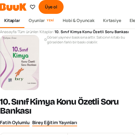
Üye ol
Kitaplar
Oyunlar
Hobi & Oyuncak
Kırtasiye
El
YENI
Anasayfa
/
Tüm ürünler
/
Kitaplar
/
10. Sınıf Kimya Konu Özetli Soru Bankası
Görsel yayınevi baskısına aittir. Satıcının kitabı bu
görselden farklı bir baskı olabilir.
10. Sınıf Kimya Konu Özetli Soru
Bankası
Fatih Oylumlu
·
Birey Eğitim Yayınları