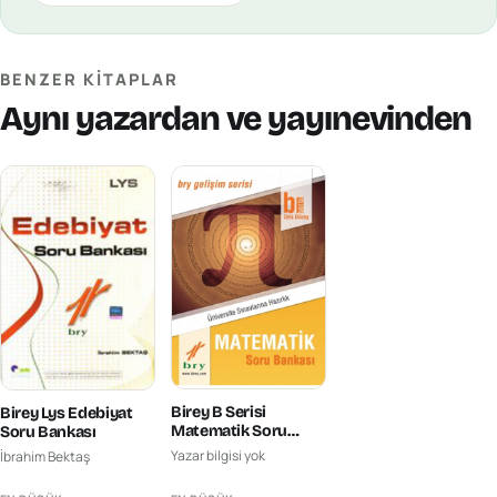
BENZER KITAPLAR
Aynı yazardan ve yayınevinden
Birey B Serisi
Birey Lys Edebiyat
Matematik Soru
Soru Bankası
Bankası Orta Düzey
Yazar bilgisi yok
İbrahim Bektaş