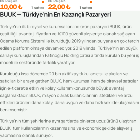
EN DÜŞÜK
EN DÜŞÜK
10,00 ₺
22,00 ₺
1
satıcı
1
satıcı
BUUK — Türkiye'nin En Kazançlı Pazaryeri
Türkiye'nin ilk bireysel ve kurumsal online ürün pazaryeri BUUK, ürün
çeşitliliği, avantajlı fiyatları ve %100 güvenli alışverişe olanak sağlayan
Ödeme Koruma Sistemi ile kurulduğu 2019 yılından bu yana en çok tercih
edilen platform olmaya devam ediyor. 2019 yılında, Türkiye'nin en büyük
sanayi kuruluşlarından Fatinoğlu Holding çatısı altında kurulan bu yeni iş
modeli ile sektöründe farklılık yaratıyor.
Kurulduğu kısa dönemde 20 bin aktif kayıtlı kullanıcısı ile alıcıları ve
satıcıları bir araya getiren BUUK, hem kurumsal hem de bireysel satıcılar
için e-ticaretle etkin ve kolay kullanım konusunda büyük avantaj
sağlamaktadır. BUUK, misyon olarak kullanıcılarının istedikleri ve arzu
ettikleri ürünleri daha kolay, daha uygun ve daha hızlı şekilde ulaşmasını
benimsemiştir.
Türkiye'nin tüm şehirlerine aynı şartlarda binlerce ucuz ürünü ulaştıran
BUUK, tüm kullanıcılarının kazanmasına ve ekonomik şekilde alışveriş
yapmasına olanak sunuyor.