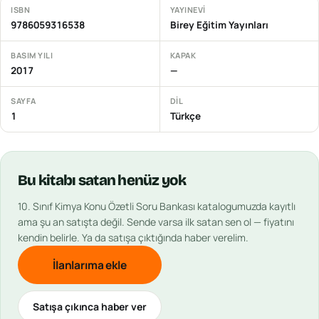
ISBN
YAYINEVI
9786059316538
Birey Eğitim Yayınları
BASIM YILI
KAPAK
2017
—
SAYFA
DIL
1
Türkçe
Bu
kitabı
satan henüz yok
10. Sınıf Kimya Konu Özetli Soru Bankası
katalogumuzda kayıtlı
ama şu an satışta değil. Sende varsa ilk satan sen ol — fiyatını
kendin belirle. Ya da satışa çıktığında haber verelim.
İlanlarıma ekle
Satışa çıkınca haber ver