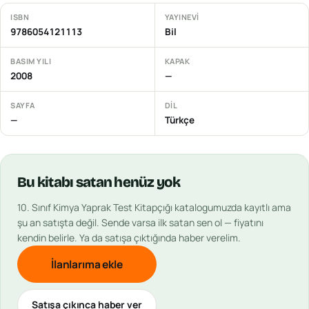
ISBN
YAYINEVI
9786054121113
Bil
BASIM YILI
KAPAK
2008
—
SAYFA
DIL
—
Türkçe
Bu
kitabı
satan henüz yok
10. Sınıf Kimya Yaprak Test Kitapçığı
katalogumuzda kayıtlı ama
şu an satışta değil. Sende varsa ilk satan sen ol — fiyatını
kendin belirle. Ya da satışa çıktığında haber verelim.
İlanlarıma ekle
Satışa çıkınca haber ver