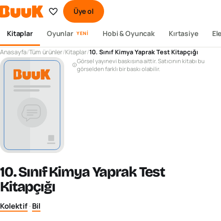
Üye ol
Kitaplar
Oyunlar
Hobi & Oyuncak
Kırtasiye
El
YENI
Anasayfa
/
Tüm ürünler
/
Kitaplar
/
10. Sınıf Kimya Yaprak Test Kitapçığı
Görsel yayınevi baskısına aittir. Satıcının kitabı bu
görselden farklı bir baskı olabilir.
10. Sınıf Kimya Yaprak Test
Kitapçığı
Kolektif
·
Bil