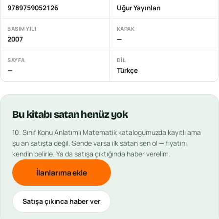
9789759052126
Uğur Yayınları
BASIM YILI
KAPAK
2007
—
SAYFA
DIL
—
Türkçe
Bu
kitabı
satan henüz yok
10. Sınıf Konu Anlatımlı Matematik
katalogumuzda kayıtlı ama
şu an satışta değil. Sende varsa ilk satan sen ol — fiyatını
kendin belirle. Ya da satışa çıktığında haber verelim.
İlanlarıma ekle
Satışa çıkınca haber ver