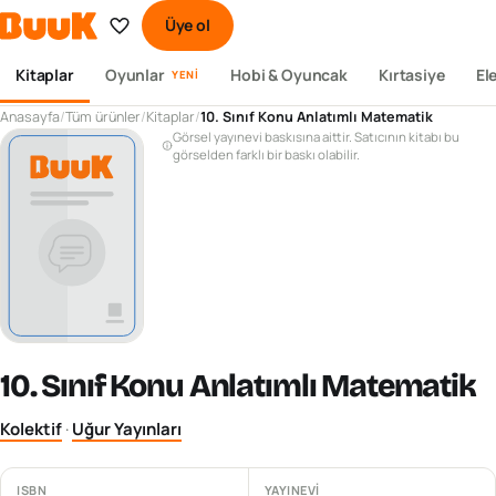
Üye ol
Kitaplar
Oyunlar
Hobi & Oyuncak
Kırtasiye
El
YENI
Anasayfa
/
Tüm ürünler
/
Kitaplar
/
10. Sınıf Konu Anlatımlı Matematik
Görsel yayınevi baskısına aittir. Satıcının kitabı bu
görselden farklı bir baskı olabilir.
10. Sınıf Konu Anlatımlı Matematik
Kolektif
·
Uğur Yayınları
ISBN
YAYINEVI