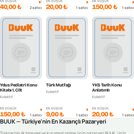
EN DÜŞÜK
EN DÜŞÜK
EN DÜŞÜK
40,00 ₺
20,00 ₺
150,00 ₺
2
satıcı
1
satıcı
1
satıcı
Ydus Pediatri Konu
Türk Mutfağı
YKS Tarih Konu
Kitabı 1. Cilt
Anlatımlı
Kolektif
Kolektif
Kolektif
EN DÜŞÜK
EN DÜŞÜK
EN DÜŞÜK
150,00 ₺
9,00 ₺
20,00 ₺
1
satıcı
1
satıcı
1
satıcı
BUUK — Türkiye'nin En Kazançlı Pazaryeri
Türkiye'nin ilk bireysel ve kurumsal online ürün pazaryeri BUUK, ürün