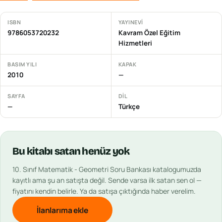
ISBN
YAYINEVI
9786053720232
Kavram Özel Eğitim
Hizmetleri
BASIM YILI
KAPAK
2010
—
SAYFA
DIL
—
Türkçe
Bu
kitabı
satan henüz yok
10. Sınıf Matematik - Geometri Soru Bankası
katalogumuzda
kayıtlı ama şu an satışta değil. Sende varsa ilk satan sen ol —
fiyatını kendin belirle. Ya da satışa çıktığında haber verelim.
İlanlarıma ekle