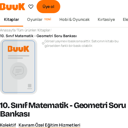
Üye ol
Kitaplar
Oyunlar
Hobi & Oyuncak
Kırtasiye
El
YENI
Anasayfa
/
Tüm ürünler
/
Kitaplar
/
10. Sınıf Matematik - Geometri Soru Bankası
Görsel yayınevi baskısına aittir. Satıcının kitabı bu
görselden farklı bir baskı olabilir.
10. Sınıf Matematik - Geometri Soru
Bankası
Kolektif
·
Kavram Özel Eğitim Hizmetleri