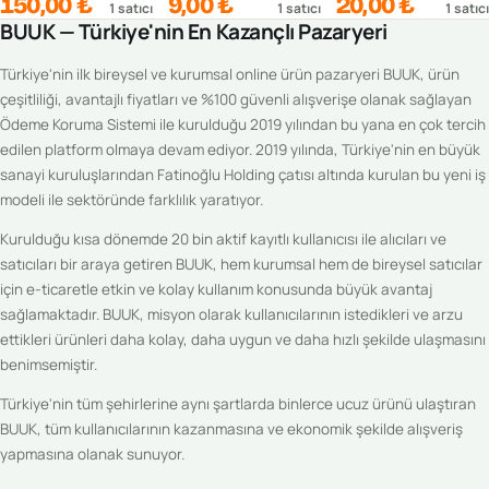
150,00 ₺
9,00 ₺
20,00 ₺
1
satıcı
1
satıcı
1
satıcı
BUUK — Türkiye'nin En Kazançlı Pazaryeri
Türkiye'nin ilk bireysel ve kurumsal online ürün pazaryeri BUUK, ürün
çeşitliliği, avantajlı fiyatları ve %100 güvenli alışverişe olanak sağlayan
Ödeme Koruma Sistemi ile kurulduğu 2019 yılından bu yana en çok tercih
edilen platform olmaya devam ediyor. 2019 yılında, Türkiye'nin en büyük
sanayi kuruluşlarından Fatinoğlu Holding çatısı altında kurulan bu yeni iş
modeli ile sektöründe farklılık yaratıyor.
Kurulduğu kısa dönemde 20 bin aktif kayıtlı kullanıcısı ile alıcıları ve
satıcıları bir araya getiren BUUK, hem kurumsal hem de bireysel satıcılar
için e-ticaretle etkin ve kolay kullanım konusunda büyük avantaj
sağlamaktadır. BUUK, misyon olarak kullanıcılarının istedikleri ve arzu
ettikleri ürünleri daha kolay, daha uygun ve daha hızlı şekilde ulaşmasını
benimsemiştir.
Türkiye'nin tüm şehirlerine aynı şartlarda binlerce ucuz ürünü ulaştıran
BUUK, tüm kullanıcılarının kazanmasına ve ekonomik şekilde alışveriş
yapmasına olanak sunuyor.