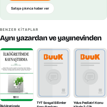
Satışa çıkınca haber ver
BENZER KITAPLAR
Aynı yazardan ve yayınevinden
TYT Sosyal Bilimler
Ydus Pediatri Konu
İlköğretimde
Soru Bankası
Kitabı 2. Cilt