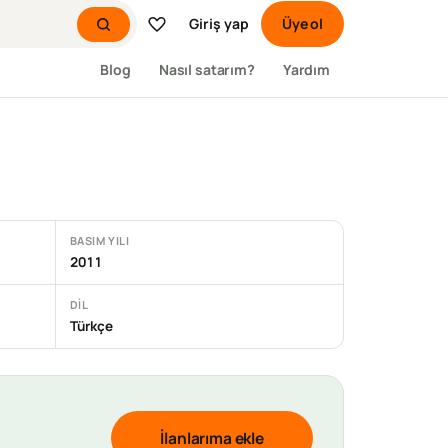
Giriş yap
Üye ol
Blog
Nasıl satarım?
Yardım
BASIM YILI
2011
DIL
Türkçe
İlanlarıma ekle