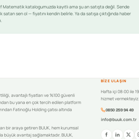
nıf Matematik
katalogumuzda kayıtlı ama şu an satışta değil. Sende
lk satan sen ol — fiyatını kendin belirle. Ya da satışa çıktığında haber
m.
BIZE ULAŞIN
Hafta içi 08:00 ile 1
iliği, avantajlı fiyatları ve %100 güvenli
hizmet vermekteyiz
ndan bu yana en çok tercih edilen platform
ından Fatinoğlu Holding çatısı altında
0850 259 94 49
info@buuk.com.tr
ıcıları bir araya getiren BUUK, hem kurumsal
unda büyük avantaj sağlamaktadır. BUUK,