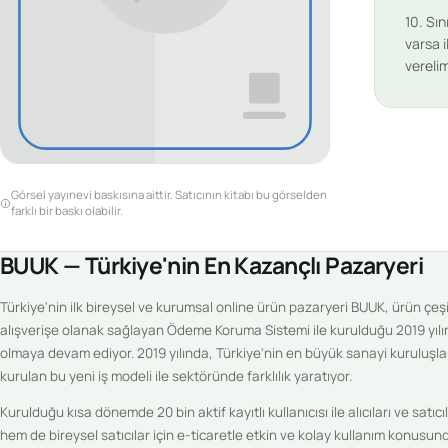
10. Sı
varsa i
vereli
Görsel yayınevi baskısına aittir. Satıcının kitabı bu görselden
farklı bir baskı olabilir.
BUUK — Türkiye'nin En Kazançlı Pazaryeri
Türkiye'nin ilk bireysel ve kurumsal online ürün pazaryeri BUUK, ürün çeşitl
alışverişe olanak sağlayan Ödeme Koruma Sistemi ile kurulduğu 2019 yılı
olmaya devam ediyor. 2019 yılında, Türkiye'nin en büyük sanayi kuruluşlar
kurulan bu yeni iş modeli ile sektöründe farklılık yaratıyor.
Kurulduğu kısa dönemde 20 bin aktif kayıtlı kullanıcısı ile alıcıları ve sat
hem de bireysel satıcılar için e-ticaretle etkin ve kolay kullanım konus