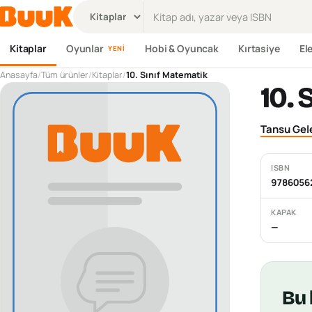
Ürün ara
Kitaplar
Oyunlar
Hobi & Oyuncak
Kırtasiye
El
YENI
Anasayfa
/
Tüm ürünler
/
Kitaplar
/
10. Sınıf Matematik
10. 
Tansu Gel
ISBN
9786056
KAPAK
—
Bu