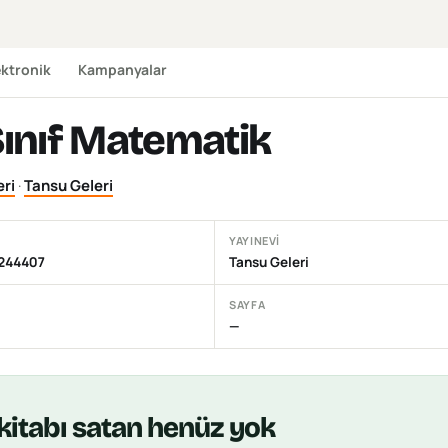
ektronik
Kampanyalar
Sınıf Matematik
eri
·
Tansu Geleri
YAYINEVI
244407
Tansu Geleri
SAYFA
—
kitabı
satan henüz yok