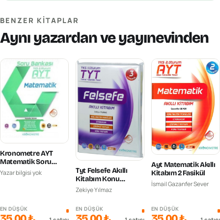
BENZER KITAPLAR
Aynı yazardan ve yayınevinden
Kronometre AYT
Matematik Soru
Ayt Matematik Akıllı
Bankası
Tyt Felsefe Akıllı
Yazar bilgisi yok
Kitabım 2 Fasikül
Kitabım Konu
İsmail Gazanfer Sever
Anlatım Fasikülleri-3
Zekiye Yılmaz
Fasikül
EN DÜŞÜK
EN DÜŞÜK
EN DÜŞÜK
35,00 ₺
35,00 ₺
35,00 ₺
1
satıcı
1
satıcı
1
satıcı