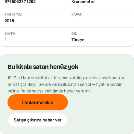
9786052571262
Kronometre
BASIM YILI
KAPAK
2018
—
SAYFA
DIL
1
Türkçe
Bu
kitabı
satan henüz yok
10. Sınıf Matematik Akıllı Kitabım
katalogumuzda kayıtlı ama şu
an satışta değil. Sende varsa ilk satan sen ol — fiyatını kendin
belirle. Ya da satışa çıktığında haber verelim.
İlanlarıma ekle
Satışa çıkınca haber ver