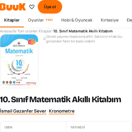
Üye ol
Kitaplar
Oyunlar
Hobi & Oyuncak
Kırtasiye
El
YENI
Anasayfa
/
Tüm ürünler
/
Kitaplar
/
10. Sınıf Matematik Akıllı Kitabım
Görsel yayınevi baskısına aittir. Satıcının kitabı bu
görselden farklı bir baskı olabilir.
10. Sınıf Matematik Akıllı Kitabım
İsmail Gazanfer Sever
·
Kronometre
ISBN
YAYINEVI