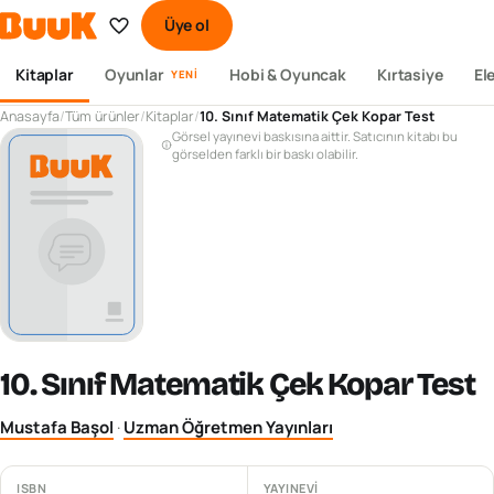
Üye ol
Kitaplar
Oyunlar
Hobi & Oyuncak
Kırtasiye
El
YENI
Anasayfa
/
Tüm ürünler
/
Kitaplar
/
10. Sınıf Matematik Çek Kopar Test
Görsel yayınevi baskısına aittir. Satıcının kitabı bu
görselden farklı bir baskı olabilir.
10. Sınıf Matematik Çek Kopar Test
Mustafa Başol
·
Uzman Öğretmen Yayınları
ISBN
YAYINEVI