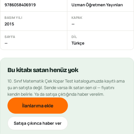
9786058406919
Uzman Öğretmen Yayınları
BASIM YILI
KAPAK
2015
—
SAYFA
DIL
—
Türkçe
Bu
kitabı
satan henüz yok
10. Sınıf Matematik Çek Kopar Test
katalogumuzda kayıtlı ama
şu an satışta değil. Sende varsa ilk satan sen ol — fiyatını
kendin belirle. Ya da satışa çıktığında haber verelim.
İlanlarıma ekle
Satışa çıkınca haber ver