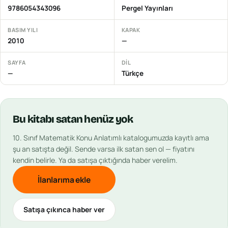
9786054343096
Pergel Yayınları
BASIM YILI
KAPAK
2010
—
SAYFA
DIL
—
Türkçe
Bu
kitabı
satan henüz yok
10. Sınıf Matematik Konu Anlatımlı
katalogumuzda kayıtlı ama
şu an satışta değil. Sende varsa ilk satan sen ol — fiyatını
kendin belirle. Ya da satışa çıktığında haber verelim.
İlanlarıma ekle
Satışa çıkınca haber ver