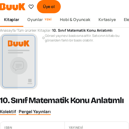
Üye ol
Kitaplar
Oyunlar
Hobi & Oyuncak
Kırtasiye
El
YENI
Anasayfa
/
Tüm ürünler
/
Kitaplar
/
10. Sınıf Matematik Konu Anlatımlı
Görsel yayınevi baskısına aittir. Satıcının kitabı bu
görselden farklı bir baskı olabilir.
10. Sınıf Matematik Konu Anlatımlı
Kolektif
·
Pergel Yayınları
ISBN
YAYINEVI