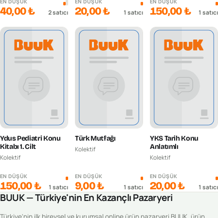
EN DÜŞÜK
EN DÜŞÜK
EN DÜŞÜK
40,00 ₺
20,00 ₺
150,00 ₺
2
satıcı
1
satıcı
1
satıcı
Ydus Pediatri Konu
Türk Mutfağı
YKS Tarih Konu
Kitabı 1. Cilt
Anlatımlı
Kolektif
Kolektif
Kolektif
EN DÜŞÜK
EN DÜŞÜK
EN DÜŞÜK
150,00 ₺
9,00 ₺
20,00 ₺
1
satıcı
1
satıcı
1
satıcı
BUUK — Türkiye'nin En Kazançlı Pazaryeri
Türkiye'nin ilk bireysel ve kurumsal online ürün pazaryeri BUUK, ürün