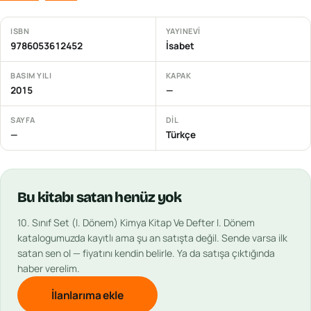
ISBN
YAYINEVI
9786053612452
İsabet
BASIM YILI
KAPAK
2015
—
SAYFA
DIL
—
Türkçe
Bu
kitabı
satan henüz yok
10. Sınıf Set (I. Dönem) Kimya Kitap Ve Defter I. Dönem
katalogumuzda kayıtlı ama şu an satışta değil. Sende varsa ilk
satan sen ol — fiyatını kendin belirle. Ya da satışa çıktığında
haber verelim.
İlanlarıma ekle