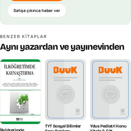
Satışa çıkınca haber ver
BENZER KITAPLAR
Aynı yazardan ve yayınevinden
TYT Sosyal Bilimler
Ydus Pediatri Konu
İlköğretimde