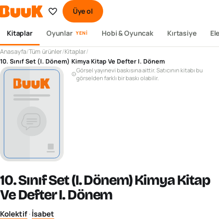
Üye ol
Kitaplar
Oyunlar
Hobi & Oyuncak
Kırtasiye
El
YENI
Anasayfa
/
Tüm ürünler
/
Kitaplar
/
10. Sınıf Set (I. Dönem) Kimya Kitap Ve Defter I. Dönem
Görsel yayınevi baskısına aittir. Satıcının kitabı bu
görselden farklı bir baskı olabilir.
10. Sınıf Set (I. Dönem) Kimya Kitap
Ve Defter I. Dönem
Kolektif
·
İsabet