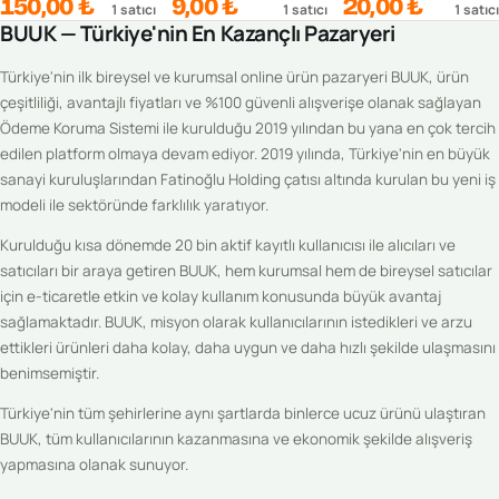
150,00 ₺
9,00 ₺
20,00 ₺
1
satıcı
1
satıcı
1
satıcı
BUUK — Türkiye'nin En Kazançlı Pazaryeri
Türkiye'nin ilk bireysel ve kurumsal online ürün pazaryeri BUUK, ürün
çeşitliliği, avantajlı fiyatları ve %100 güvenli alışverişe olanak sağlayan
Ödeme Koruma Sistemi ile kurulduğu 2019 yılından bu yana en çok tercih
edilen platform olmaya devam ediyor. 2019 yılında, Türkiye'nin en büyük
sanayi kuruluşlarından Fatinoğlu Holding çatısı altında kurulan bu yeni iş
modeli ile sektöründe farklılık yaratıyor.
Kurulduğu kısa dönemde 20 bin aktif kayıtlı kullanıcısı ile alıcıları ve
satıcıları bir araya getiren BUUK, hem kurumsal hem de bireysel satıcılar
için e-ticaretle etkin ve kolay kullanım konusunda büyük avantaj
sağlamaktadır. BUUK, misyon olarak kullanıcılarının istedikleri ve arzu
ettikleri ürünleri daha kolay, daha uygun ve daha hızlı şekilde ulaşmasını
benimsemiştir.
Türkiye'nin tüm şehirlerine aynı şartlarda binlerce ucuz ürünü ulaştıran
BUUK, tüm kullanıcılarının kazanmasına ve ekonomik şekilde alışveriş
yapmasına olanak sunuyor.