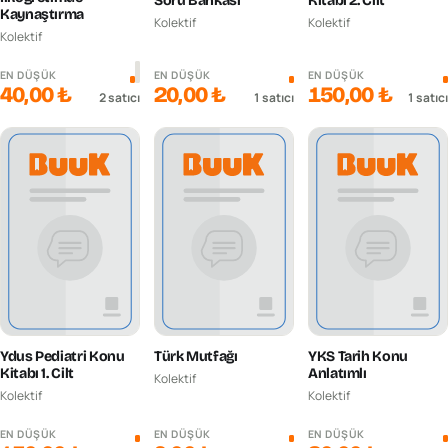
Soru Bankası
Kitabı 2. Cilt
Kaynaştırma
Kolektif
Kolektif
Kolektif
EN DÜŞÜK
EN DÜŞÜK
EN DÜŞÜK
40,00 ₺
20,00 ₺
150,00 ₺
2
satıcı
1
satıcı
1
satıcı
Ydus Pediatri Konu
Türk Mutfağı
YKS Tarih Konu
Kitabı 1. Cilt
Anlatımlı
Kolektif
Kolektif
Kolektif
EN DÜŞÜK
EN DÜŞÜK
EN DÜŞÜK