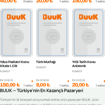
40,00 ₺
20,00 ₺
150,00 ₺
2
satıcı
1
satıcı
1
satıcı
Ydus Pediatri Konu
Türk Mutfağı
YKS Tarih Konu
Kitabı 1. Cilt
Anlatımlı
Kolektif
Kolektif
Kolektif
EN DÜŞÜK
EN DÜŞÜK
EN DÜŞÜK
150,00 ₺
9,00 ₺
20,00 ₺
1
satıcı
1
satıcı
1
satıcı
BUUK — Türkiye'nin En Kazançlı Pazaryeri
Türkiye'nin ilk bireysel ve kurumsal online ürün pazaryeri BUUK, ürün
çeşitliliği, avantajlı fiyatları ve %100 güvenli alışverişe olanak sağlayan