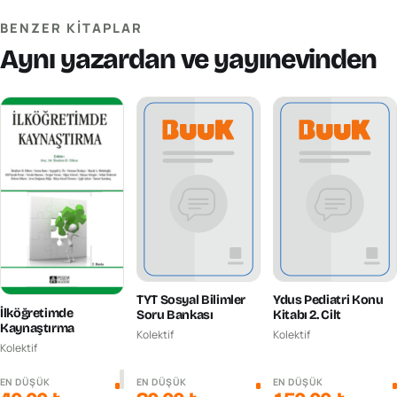
BENZER KITAPLAR
Aynı yazardan ve yayınevinden
TYT Sosyal Bilimler
Ydus Pediatri Konu
İlköğretimde
Soru Bankası
Kitabı 2. Cilt
Kaynaştırma
Kolektif
Kolektif
Kolektif
EN DÜŞÜK
EN DÜŞÜK
EN DÜŞÜK