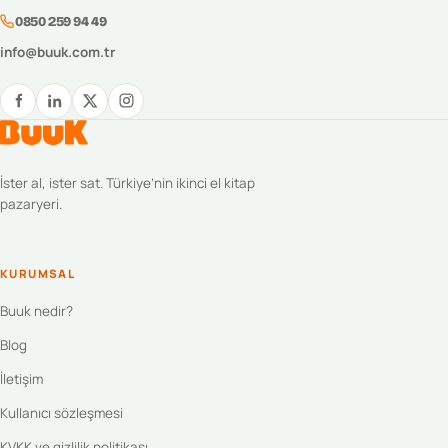
0850 259 94 49
info@buuk.com.tr
İster al, ister sat. Türkiye’nin ikinci el kitap
pazaryeri.
KURUMSAL
Buuk nedir?
Blog
İletişim
Kullanıcı sözleşmesi
KVKK ve gizlilik politikası