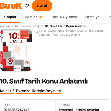
Üye ol
Kitaplar
Oyunlar
Hobi & Oyuncak
Kırtasiye
El
YENI
Anasayfa
/
Tüm ürünler
/
Kitaplar
/
10. Sınıf Tarih Konu Anlatımlı
Görsel yayınevi baskısına aittir. Satıcının kitabı bu
görselden farklı bir baskı olabilir.
10. Sınıf Tarih Konu Anlatımlı
Kolektif
·
Evrensel İletişim Yayınları
ISBN
YAYINEVI
9786055247478
Evrensel İletişim Yayınları