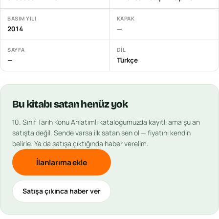
BASIM YILI
KAPAK
2014
—
SAYFA
DIL
—
Türkçe
Bu
kitabı
satan henüz yok
10. Sınıf Tarih Konu Anlatımlı
katalogumuzda kayıtlı ama şu an
satışta değil. Sende varsa ilk satan sen ol — fiyatını kendin
belirle. Ya da satışa çıktığında haber verelim.
İlanlarıma ekle
Satışa çıkınca haber ver