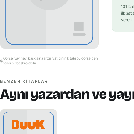
101 Da
ilk sat
vereli
Görsel yayınevi baskısına aittir. Satıcının kitabı bu görselden
farklı bir baskı olabilir.
BENZER KITAPLAR
Aynı yazardan ve yay