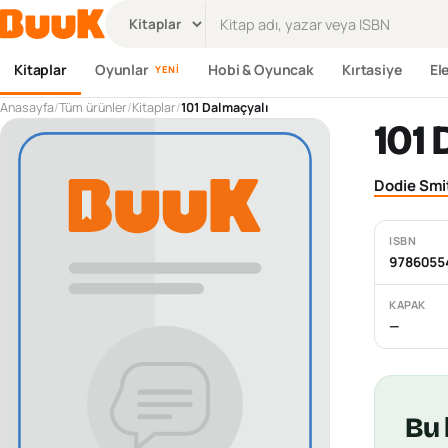
Ürün ara
Kitaplar
Oyunlar
Hobi & Oyuncak
Kırtasiye
El
YENI
Anasayfa
/
Tüm ürünler
/
Kitaplar
/
101 Dalmaçyalı
101
Dodie Smi
ISBN
9786055
KAPAK
—
Bu