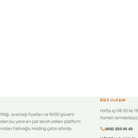
BIZE ULAŞIN
Hafta içi 08:00 ile 1
iliği, avantajlı fiyatları ve %100 güvenli
hizmet vermekteyiz
ndan bu yana en çok tercih edilen platform
ından Fatinoğlu Holding çatısı altında
0850 259 94 49