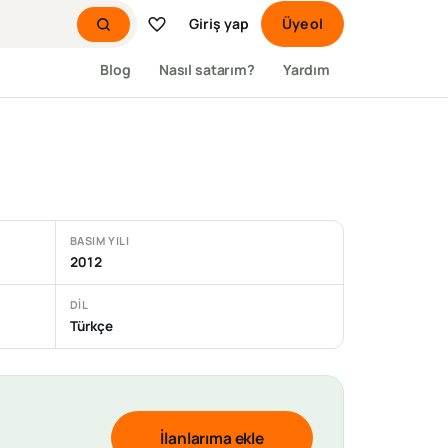
Giriş yap
Üye ol
Blog
Nasıl satarım?
Yardım
BASIM YILI
2012
DIL
Türkçe
İlanlarıma ekle