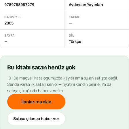
9789758957279
Aydıncan Yayınları
BASIM YILI
KAPAK
2005
—
SAYFA
DIL
—
Türkçe
Bu
kitabı
satan henüz yok
101 Dalmaçyalı
katalogumuzda kayıtlı ama şu an satışta değil.
Sende varsa ilk satan sen ol — fiyatını kendin belirle. Ya da
satışa çıktığında haber verelim.
İlanlarıma ekle
Satışa çıkınca haber ver