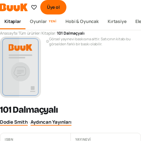
Üye ol
Kitaplar
Oyunlar
Hobi & Oyuncak
Kırtasiye
El
YENI
Anasayfa
/
Tüm ürünler
/
Kitaplar
/
101 Dalmaçyalı
Görsel yayınevi baskısına aittir. Satıcının kitabı bu
görselden farklı bir baskı olabilir.
101 Dalmaçyalı
Dodie Smith
·
Aydıncan Yayınları
ISBN
YAYINEVI