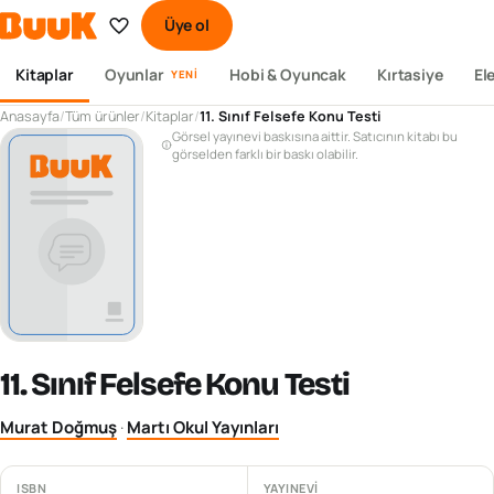
Üye ol
Kitaplar
Oyunlar
Hobi & Oyuncak
Kırtasiye
El
YENI
Anasayfa
/
Tüm ürünler
/
Kitaplar
/
11. Sınıf Felsefe Konu Testi
Görsel yayınevi baskısına aittir. Satıcının kitabı bu
görselden farklı bir baskı olabilir.
11. Sınıf Felsefe Konu Testi
Murat Doğmuş
·
Martı Okul Yayınları
ISBN
YAYINEVI