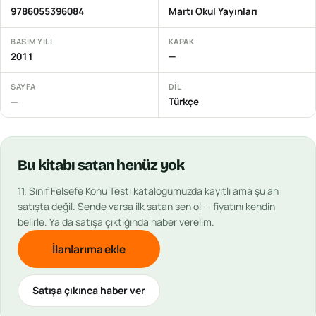
9786055396084
Martı Okul Yayınları
BASIM YILI
KAPAK
2011
—
SAYFA
DIL
—
Türkçe
Bu
kitabı
satan henüz yok
11. Sınıf Felsefe Konu Testi
katalogumuzda kayıtlı ama şu an
satışta değil. Sende varsa ilk satan sen ol — fiyatını kendin
belirle. Ya da satışa çıktığında haber verelim.
İlanlarıma ekle
Satışa çıkınca haber ver