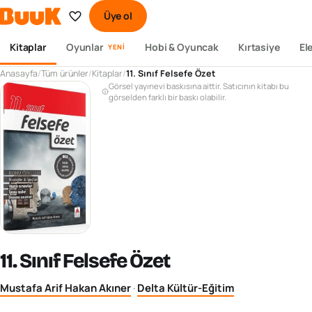
Üye ol
Kitaplar
Oyunlar
Hobi & Oyuncak
Kırtasiye
El
YENI
Anasayfa
/
Tüm ürünler
/
Kitaplar
/
11. Sınıf Felsefe Özet
Görsel yayınevi baskısına aittir. Satıcının kitabı bu
görselden farklı bir baskı olabilir.
11. Sınıf Felsefe Özet
Mustafa Arif Hakan Akıner
·
Delta Kültür-Eğitim