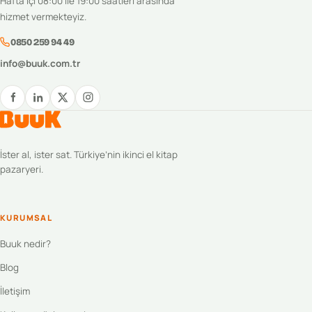
Hafta içi 08:00 ile 19:00 saatleri arasında
hizmet vermekteyiz.
0850 259 94 49
info@buuk.com.tr
İster al, ister sat. Türkiye’nin ikinci el kitap
pazaryeri.
KURUMSAL
Buuk nedir?
Blog
İletişim