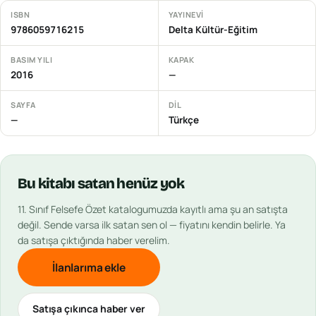
ISBN
YAYINEVI
9786059716215
Delta Kültür-Eğitim
BASIM YILI
KAPAK
2016
—
SAYFA
DIL
—
Türkçe
Bu
kitabı
satan henüz yok
11. Sınıf Felsefe Özet
katalogumuzda kayıtlı ama şu an satışta
değil. Sende varsa ilk satan sen ol — fiyatını kendin belirle. Ya
da satışa çıktığında haber verelim.
İlanlarıma ekle
Satışa çıkınca haber ver