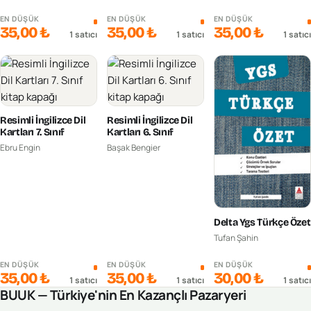
EN DÜŞÜK
EN DÜŞÜK
EN DÜŞÜK
35,00 ₺
35,00 ₺
35,00 ₺
1
satıcı
1
satıcı
1
satıcı
Resimli İngilizce Dil
Resimli İngilizce Dil
Kartları 7. Sınıf
Kartları 6. Sınıf
Ebru Engin
Başak Bengier
Delta Ygs Türkçe Özet
Tufan Şahin
EN DÜŞÜK
EN DÜŞÜK
EN DÜŞÜK
35,00 ₺
35,00 ₺
30,00 ₺
1
satıcı
1
satıcı
1
satıcı
BUUK — Türkiye'nin En Kazançlı Pazaryeri