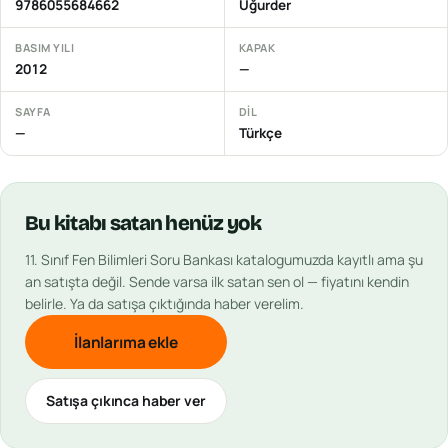
9786055684662
Uğurder
BASIM YILI
KAPAK
2012
—
SAYFA
DIL
—
Türkçe
Bu
kitabı
satan henüz yok
11. Sınıf Fen Bilimleri Soru Bankası
katalogumuzda kayıtlı ama şu
an satışta değil. Sende varsa ilk satan sen ol — fiyatını kendin
belirle. Ya da satışa çıktığında haber verelim.
İlanlarıma ekle
Satışa çıkınca haber ver