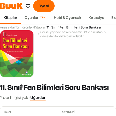
Üye ol
Kitaplar
Oyunlar
Hobi & Oyuncak
Kırtasiye
El
YENI
Anasayfa
/
Tüm ürünler
/
Kitaplar
/
11. Sınıf Fen Bilimleri Soru Bankası
Görsel yayınevi baskısına aittir. Satıcının kitabı bu
görselden farklı bir baskı olabilir.
11. Sınıf Fen Bilimleri Soru Bankası
Yazar bilgisi yok
·
Uğurder
ISBN
YAYINEVI