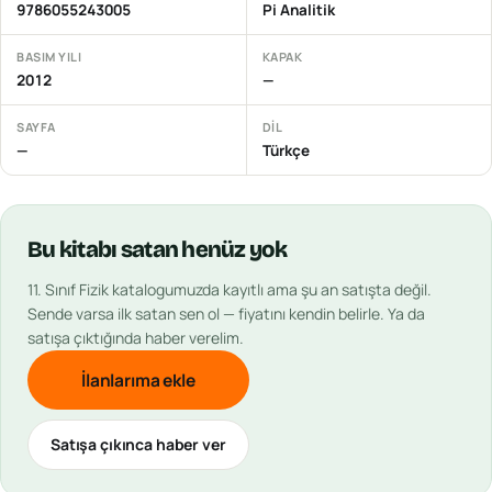
9786055243005
Pi Analitik
BASIM YILI
KAPAK
2012
—
SAYFA
DIL
—
Türkçe
Bu
kitabı
satan henüz yok
11. Sınıf Fizik
katalogumuzda kayıtlı ama şu an satışta değil.
Sende varsa ilk satan sen ol — fiyatını kendin belirle. Ya da
satışa çıktığında haber verelim.
İlanlarıma ekle
Satışa çıkınca haber ver