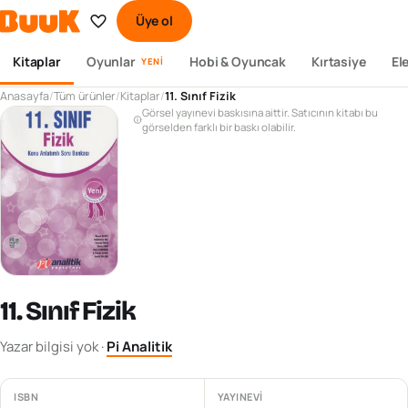
Üye ol
Kitaplar
Oyunlar
Hobi & Oyuncak
Kırtasiye
El
YENI
Anasayfa
/
Tüm ürünler
/
Kitaplar
/
11. Sınıf Fizik
Görsel yayınevi baskısına aittir. Satıcının kitabı bu
görselden farklı bir baskı olabilir.
11. Sınıf Fizik
Yazar bilgisi yok
·
Pi Analitik
ISBN
YAYINEVI