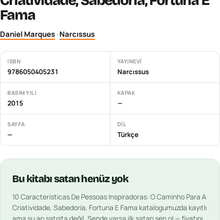
Criatividade, Sabedoria, Fortuna E
Fama
Daniel Marques
·
Narcıssus
ISBN
YAYINEVI
9786050405231
Narcıssus
BASIM YILI
KAPAK
2015
—
SAYFA
DIL
—
Türkçe
Bu
kitabı
satan henüz yok
10 Características De Pessoas Inspiradoras: O Caminho Para A
Criatividade, Sabedoria, Fortuna E Fama
katalogumuzda kayıtlı
ama şu an satışta değil. Sende varsa ilk satan sen ol — fiyatını