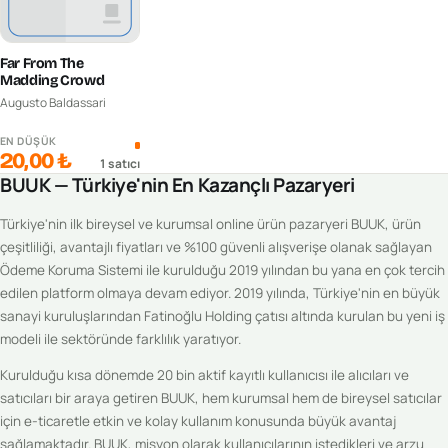
Far From The
Madding Crowd
Augusto Baldassari
EN DÜŞÜK
20,00 ₺
1
satıcı
BUUK — Türkiye'nin En Kazançlı Pazaryeri
Türkiye'nin ilk bireysel ve kurumsal online ürün pazaryeri BUUK, ürün
çeşitliliği, avantajlı fiyatları ve %100 güvenli alışverişe olanak sağlayan
Ödeme Koruma Sistemi ile kurulduğu 2019 yılından bu yana en çok tercih
edilen platform olmaya devam ediyor. 2019 yılında, Türkiye'nin en büyük
sanayi kuruluşlarından Fatinoğlu Holding çatısı altında kurulan bu yeni iş
modeli ile sektöründe farklılık yaratıyor.
Kurulduğu kısa dönemde 20 bin aktif kayıtlı kullanıcısı ile alıcıları ve
satıcıları bir araya getiren BUUK, hem kurumsal hem de bireysel satıcılar
için e-ticaretle etkin ve kolay kullanım konusunda büyük avantaj
sağlamaktadır. BUUK, misyon olarak kullanıcılarının istedikleri ve arzu