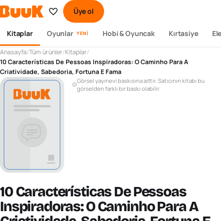
Üye ol
Kitaplar
Oyunlar
Hobi & Oyuncak
Kırtasiye
El
YENI
Anasayfa
/
Tüm ürünler
/
Kitaplar
/
10 Características De Pessoas Inspiradoras: O Caminho Para A
Criatividade, Sabedoria, Fortuna E Fama
Görsel yayınevi baskısına aittir. Satıcının kitabı bu
görselden farklı bir baskı olabilir.
10 Características De Pessoas
Inspiradoras: O Caminho Para A